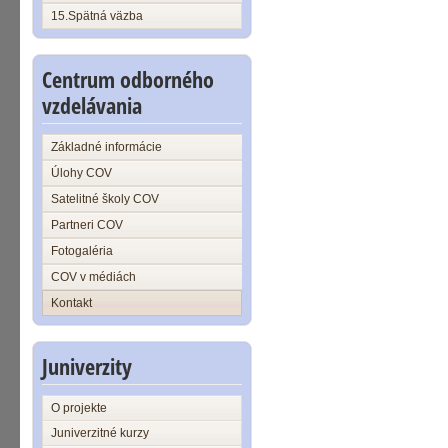
15.Spätná väzba
Centrum odborného
vzdelávania
Základné informácie
Úlohy COV
Satelitné školy COV
Partneri COV
Fotogaléria
COV v médiách
Kontakt
Juniverzity
O projekte
Juniverzitné kurzy