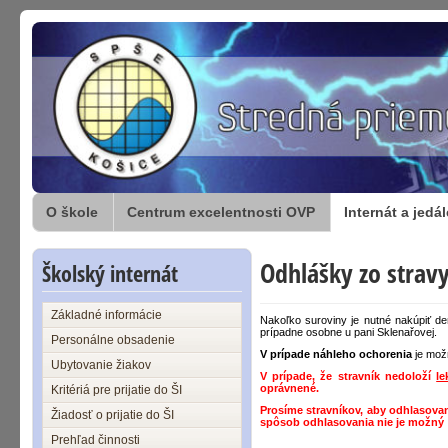
O škole
Centrum excelentnosti OVP
Internát a jedá
Odhlášky zo strav
Školský internát
Základné informácie
Nakoľko suroviny je nutné nakúpiť de
prípadne osobne u pani Sklenařovej.
Personálne obsadenie
V prípade náhleho ochorenia
je mož
Ubytovanie žiakov
V prípade, že stravník nedoloží
le
oprávnené.
Kritériá pre prijatie do ŠI
Prosíme stravníkov, aby odhlasovan
Žiadosť o prijatie do ŠI
spôsob odhlasovania nie je možný 
Prehľad činnosti