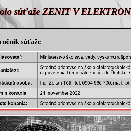
 kolo súťaže ZENIT V ELEKTRON
 ročník súťaže
lasovateľ:
Ministerstvo školstva, vedy, výskumu a špor
Stredná priemyselná škola elektrotechnick
anizátor:
(z poverenia Regionálneho úradu školskej s
taktná osoba:
Ing. Zoltán Tóth, tel: 0904 666 700, mail: t
mín konania:
24. november 2022
sto konania:
Stredná priemyselná škola elektrotechnick