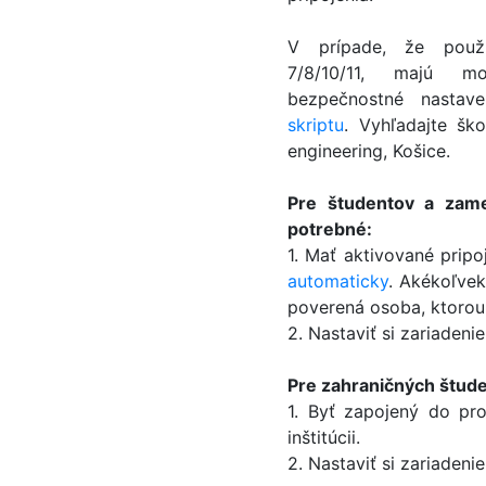
V prípade, že použí
7/8/10/11, majú m
bezpečnostné nasta
skriptu
. Vyhľadajte ško
engineering, Košice.
Pre študentov a zame
potrebné:
1. Mať aktivované pripo
automaticky
. Akékoľvek
poverená osoba, ktorou
2. Nastaviť si zariadeni
Pre zahraničných štude
1. Byť zapojený do pr
inštitúcii.
2. Nastaviť si zariadeni