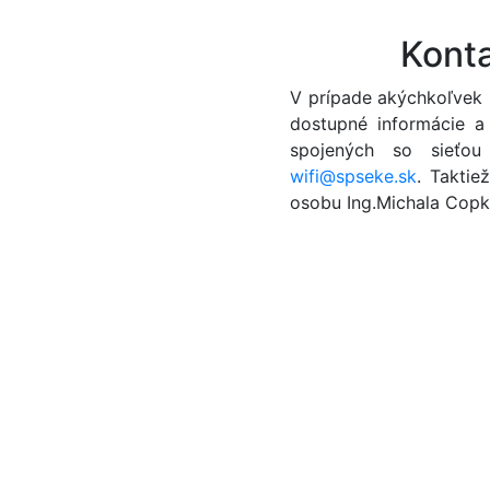
Kont
V prípade akýchkoľvek
dostupné informácie a
spojených so sieťou
wifi@spseke.sk
. Takti
osobu Ing.Michala Cop