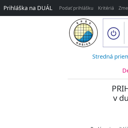
Prihláška na DUÁL
Podať prihlášku
Kritériá
Zmen
Stredná prie
De
PRI
v d