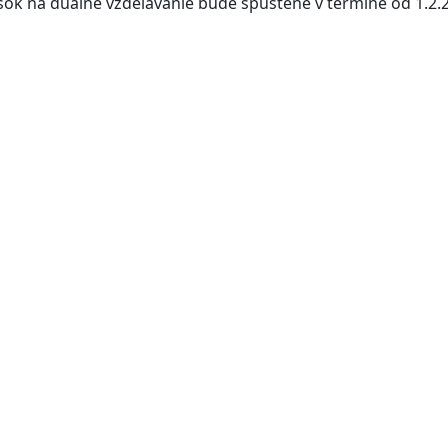
šok na duálne vzdelávanie bude spustené v termíne od 1.2.2