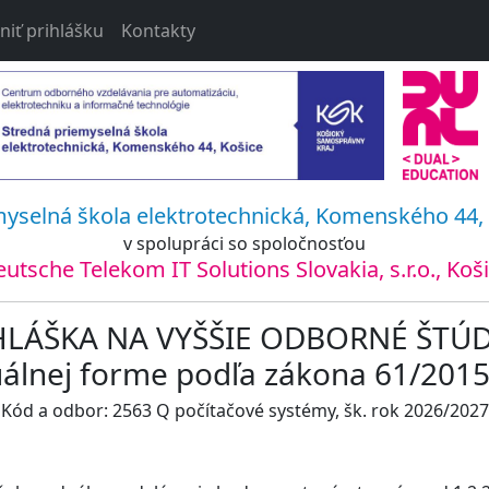
iť prihlášku
Kontakty
myselná škola elektrotechnická, Komenského 44, 
v spolupráci so spoločnosťou
utsche Telekom IT Solutions Slovakia, s.r.o., Koš
HLÁŠKA NA VYŠŠIE ODBORNÉ ŠTÚ
uálnej forme podľa zákona 61/2015 
Kód a odbor: 2563 Q počítačové systémy, šk. rok 2026/2027