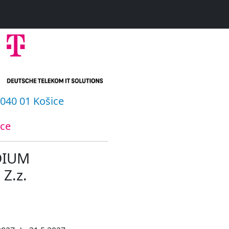
040 01 Košice
ice
DIUM
Z.z.