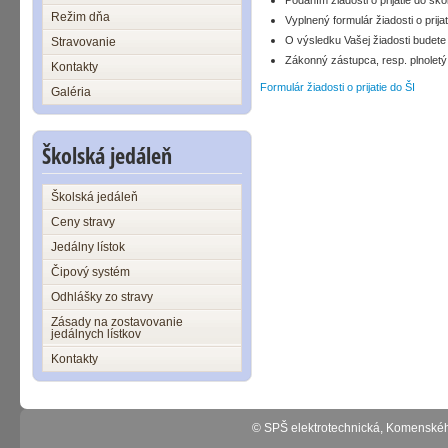
Podaním žiadosti o prijatie do ško
Režim dňa
Vyplnený formulár žiadosti o prija
O výsledku Vašej žiadosti budet
Stravovanie
Zákonný zástupca, resp. plnoletý
Kontakty
Formulár žiadosti o prijatie do ŠI
Galéria
Školská jedáleň
Školská jedáleň
Ceny stravy
Jedálny lístok
Čipový systém
Odhlášky zo stravy
Zásady na zostavovanie
jedálnych lístkov
Kontakty
© SPŠ elektrotechnická, Komenské